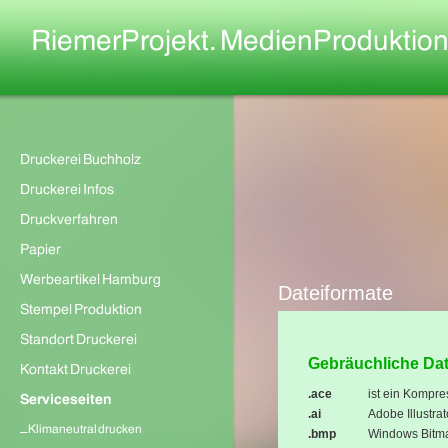
Dateiformate
Gebräuchliche Dat
.ace
ist ein Kompre
.ai
Adobe Illustra
.bmp
Windows Bitmap