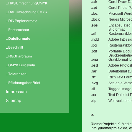
.cdr
Corel Draw-Da
.cpt
Corel Photo Pa
.doc
Microsoft Wor
.docx
Neues Microso
.eps
Encapsulated P
Bildformat
.gif
Rastergrafikfo
.indd
Adobe InDesig
.jpg
Rastergrafikfo
.pdf
Portable Docum
Druckereibetr
.png
Grafikformat fü
.psd
Adobe Photosh
.rar
Dateiformat z
.rtf
Rich Text For
.svg
Scalable Vect
.tif
Tagged Image 
.txt
Text-Datei ist
.zip
Weit verbreite
RiemerProjekt e.K. Medi
info @riemerprojekt.de, 