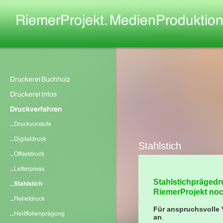
Stahlstich
Stahlstichprägedru
RiemerProjekt noc
Für anspruchsvolle 
an
.