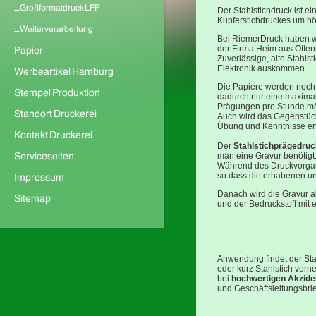
Der Stahlstichdruck ist e
Kupferstichdruckes um hö
Bei RiemerDruck haben w
der Firma Heim aus Offen
Zuverlässige, alte Stahl
Elektronik auskommen.
Die Papiere werden noch 
dadurch nur eine maxima
Prägungen pro Stunde mö
Auch wird das Gegenstück
Übung und Kenntnisse erf
Der
Stahlstichprägedruc
man eine Gravur benötigt
Während des Druckvorgang
so dass die erhabenen und
Danach wird die Gravur ab
und der Bedruckstoff mit
Anwendung findet der Sta
oder kurz Stahlstich vorn
bei
hochwertigen Akzid
und Geschäftsleitungsbri